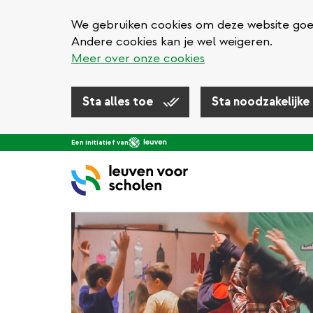
We gebruiken cookies om deze website goed 
Andere cookies kan je wel weigeren.
Meer over onze cookies
Sta alles toe
Sta noodzakelijke
Overslaan
Een initiatief van
en
naar
de
inhoud
gaan