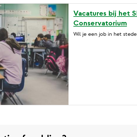
e
Vacatures bij het
x
Conservatorium
t
Wil je een job in het stede
e
r
n
a
l
l
i
n
k