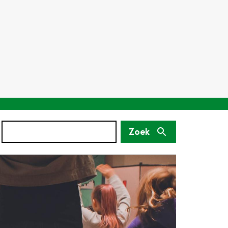
Zoek
(niet
Zoek
verplicht)