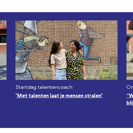
Startdag talentencoach
Om
"Met talenten laat je mensen stralen"
“W
bli