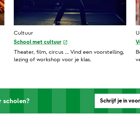
Cultuur
U
e
School met cultuur
V
x
Theater, film, circus ... Vind een voorstelling,
B
t
lezing of workshop voor je klas.
v
e
r
n
a
l
r scholen?
Schrijf je in vo
l
i
n
k