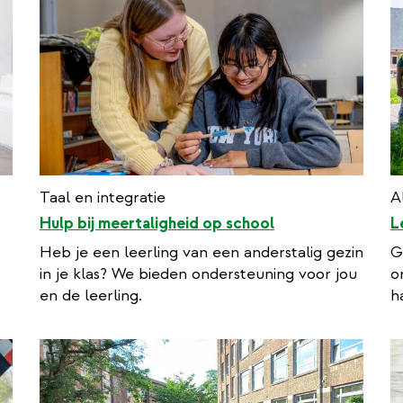
Taal en integratie
A
Hulp bij meertaligheid op school
L
Heb je een leerling van een anderstalig gezin
G
in je klas? We bieden ondersteuning voor jou
o
en de leerling.
h