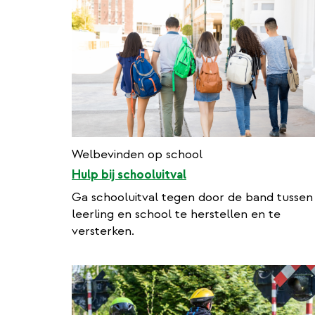
i
n
k
Welbevinden op school
Hulp bij schooluitval
Ga schooluitval tegen door de band tussen
leerling en school te herstellen en te
versterken.