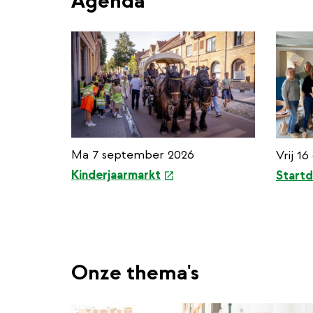
Agenda
Ma 7 september 2026
Vrij 1
e
Kinderjaarmarkt
Startd
x
t
e
r
n
Onze thema's
a
l
l