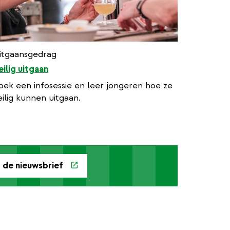
itgaansgedrag
eilig uitgaan
oek een infosessie en leer jongeren hoe ze
eilig kunnen uitgaan.
or de nieuwsbrief