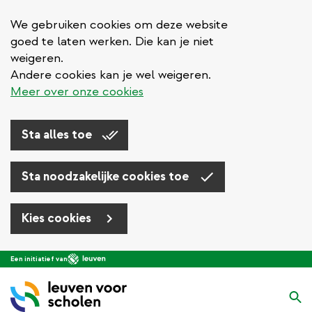
We gebruiken cookies om deze website
goed te laten werken. Die kan je niet
weigeren.
Andere cookies kan je wel weigeren.
Meer over onze cookies
Sta alles toe
Sta noodzakelijke cookies toe
Kies cookies
Overslaan
Een initiatief van
en
naar
Zo
de