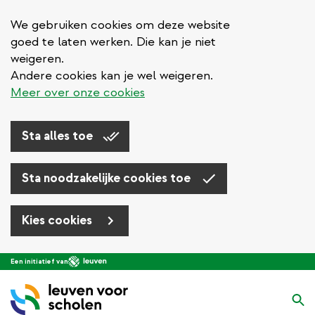
We gebruiken cookies om deze website
goed te laten werken. Die kan je niet
weigeren.
Andere cookies kan je wel weigeren.
Meer over onze cookies
Sta alles toe
Sta noodzakelijke cookies toe
Kies cookies
Overslaan
Een initiatief van
en
naar
Zo
de