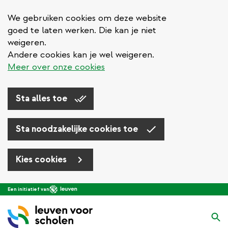
We gebruiken cookies om deze website
goed te laten werken. Die kan je niet
weigeren.
Andere cookies kan je wel weigeren.
Meer over onze cookies
Sta alles toe
Sta noodzakelijke cookies toe
Kies cookies
Overslaan
Een initiatief van
en
naar
Zo
de