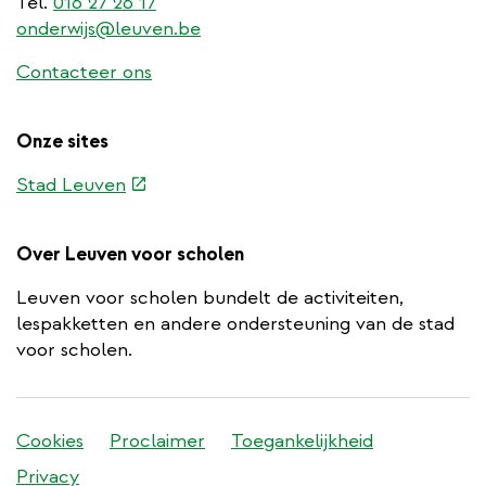
Tel.
016 27 26 17
onderwijs@leuven.be
Contacteer ons
Onze sites
(externe
Stad Leuven
link)
Over Leuven voor scholen
Leuven voor scholen bundelt de activiteiten,
lespakketten en andere ondersteuning van de stad
voor scholen.
Stadleuven
Cookies
Proclaimer
Toegankelijkheid
footer
Privacy