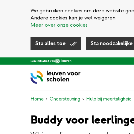
We gebruiken cookies om deze website goed 
Andere cookies kan je wel weigeren.
Meer over onze cookies
Sta alles toe
Sta noodzakelijke
Overslaan
Een initiatief van
en
naar
de
inhoud
gaan
Home
Ondersteuning
Hulp bij meertaligheid
Buddy voor leerling