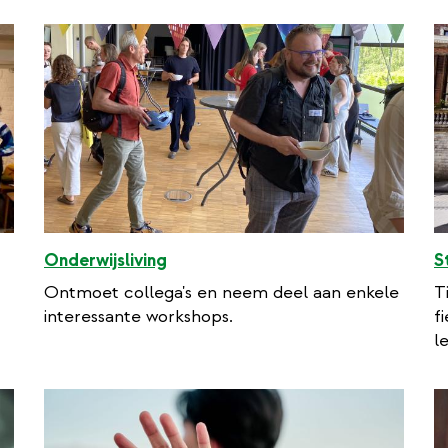
Onderwijsliving
S
Ontmoet collega's en neem deel aan enkele
T
interessante workshops.
f
l