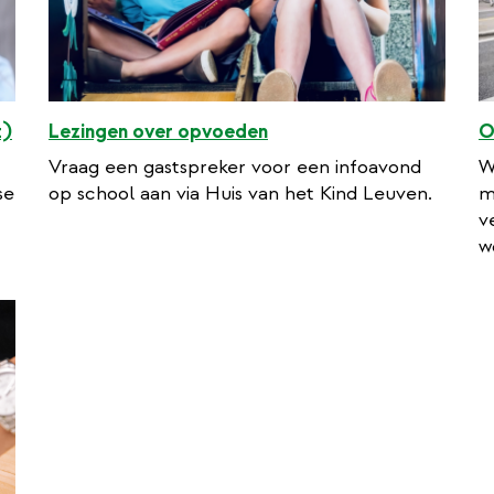
Lezingen over opvoeden
O
t)
Vraag een gastspreker voor een infoavond
W
op school aan via Huis van het Kind Leuven.
m
se
v
w