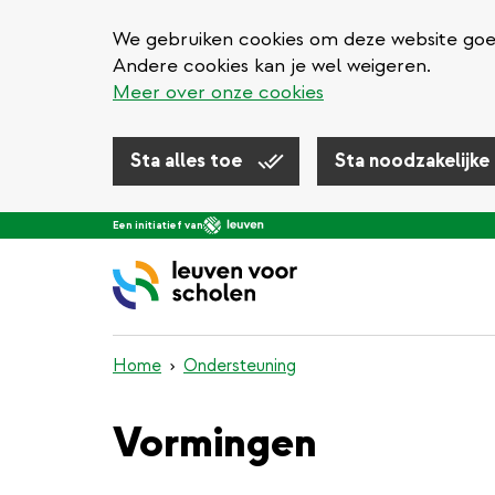
We gebruiken cookies om deze website goed 
Andere cookies kan je wel weigeren.
Meer over onze cookies
Sta alles toe
Sta noodzakelijke
Overslaan
Een initiatief van
en
naar
de
inhoud
gaan
Home
Ondersteuning
Vormingen