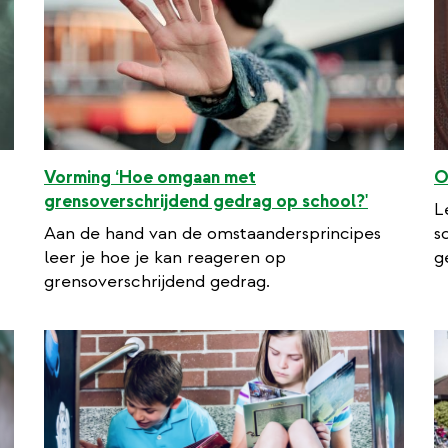
e
Vorming ‘Hoe omgaan met
O
x
grensoverschrijdend gedrag op school?'
L
t
Aan de hand van de omstaandersprincipes
s
e
leer je hoe je kan reageren op
g
r
grensoverschrijdend gedrag.
n
a
l
l
i
n
k