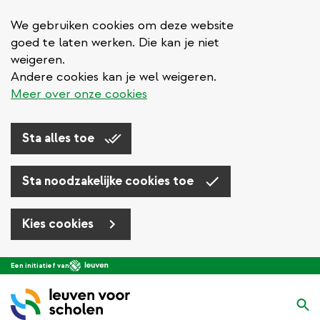
We gebruiken cookies om deze website
goed te laten werken. Die kan je niet
weigeren.
Andere cookies kan je wel weigeren.
Meer over onze cookies
Sta alles toe
Sta noodzakelijke cookies toe
Kies cookies
Overslaan
Een initiatief van
en
naar
Zo
de