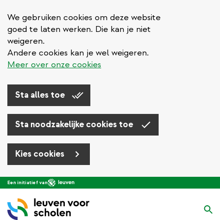
We gebruiken cookies om deze website
goed te laten werken. Die kan je niet
weigeren.
Andere cookies kan je wel weigeren.
Meer over onze cookies
Sta alles toe
Sta noodzakelijke cookies toe
Kies cookies
Overslaan
Een initiatief van
en
naar
Zo
de