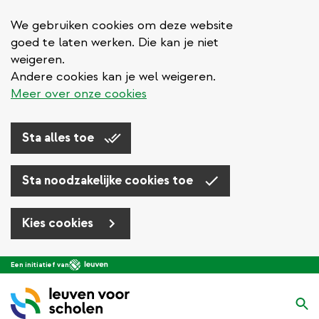
We gebruiken cookies om deze website
goed te laten werken. Die kan je niet
weigeren.
Andere cookies kan je wel weigeren.
Meer over onze cookies
Sta alles toe
Sta noodzakelijke cookies toe
Kies cookies
Overslaan
Een initiatief van
en
naar
Zo
de