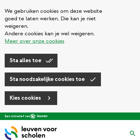
We gebruiken cookies om deze website
goed te laten werken. Die kan je niet
weigeren.
Andere cookies kan je wel weigeren.
Meer over onze cookies
Sta alles toe
Sta noodzakelijke cookies toe
Kies cookies
Overslaan
Een initiatief van
en
naar
Zo
de