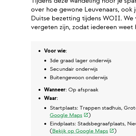
Tijdens deze wandeling hoor je sp
over hoe gewone Leuvenaars, ook
Duitse bezetting tijdens WOII. We v
vergeten zijn, zodat iedereen wee
Voor wie
:
3de graad lager onderwijs
Secundair onderwijs
Buitengewoon onderwijs
Wanneer
: Op afspraak
Waar
:
Startplaats: Trappen stadhuis, Gro
(externe
Google Maps
)
link)
Eindplaats: Stadsbegraafplaats, Ni
(externe
(
Bekijk op Google Maps
)