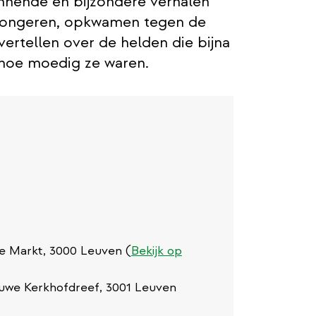
annende en bijzondere verhalen
 jongeren, opkwamen tegen de
ertellen over de helden die bijna
t hoe moedig ze waren.
te Markt, 3000 Leuven (
Bekijk op
euwe Kerkhofdreef, 3001 Leuven