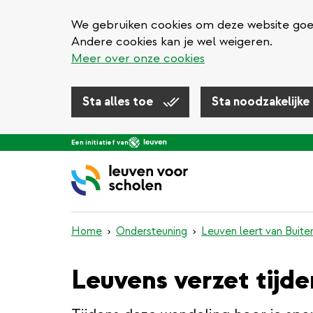
We gebruiken cookies om deze website goed 
Andere cookies kan je wel weigeren.
Meer over onze cookies
Sta alles toe
Sta noodzakelijke
Overslaan
Een initiatief van
en
naar
de
inhoud
gaan
Home
Ondersteuning
Leuven leert van Buite
Leuvens verzet tijd