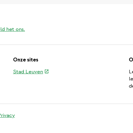
ld het ons.
Onze sites
O
(externe
Stad Leuven
L
link)
l
d
Privacy