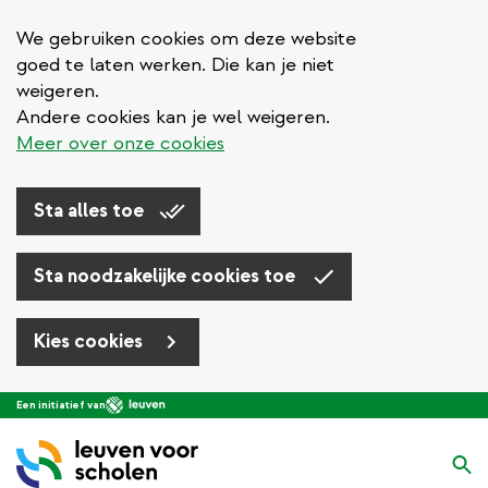
We gebruiken cookies om deze website
goed te laten werken. Die kan je niet
weigeren.
Andere cookies kan je wel weigeren.
Meer over onze cookies
Sta alles toe
Sta noodzakelijke cookies toe
Kies cookies
Overslaan
Een initiatief van
en
naar
Zo
de