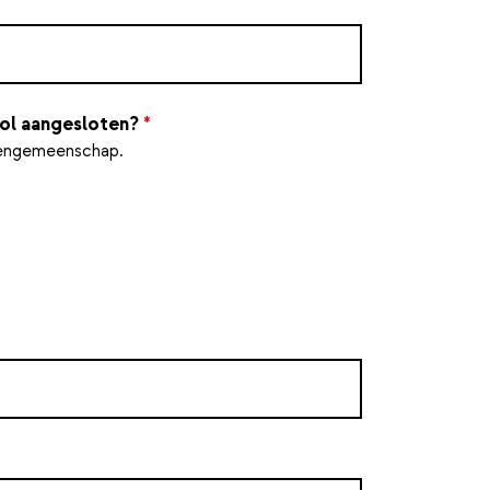
ool aangesloten?
*
olengemeenschap.