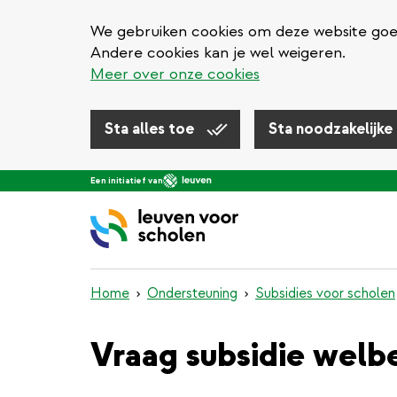
We gebruiken cookies om deze website goed 
Andere cookies kan je wel weigeren.
Meer over onze cookies
Sta alles toe
Sta noodzakelijke
Overslaan
Een initiatief van
en
naar
de
inhoud
gaan
Home
Ondersteuning
Subsidies voor scholen
Vraag subsidie welb