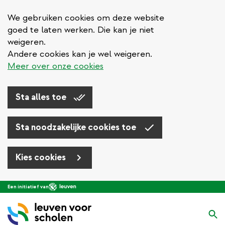
We gebruiken cookies om deze website
goed te laten werken. Die kan je niet
weigeren.
Andere cookies kan je wel weigeren.
Meer over onze cookies
Sta alles toe
Sta noodzakelijke cookies toe
Kies cookies
Overslaan
Een initiatief van
en
naar
Zo
de