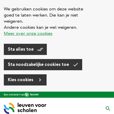
We gebruiken cookies om deze website
goed te laten werken. Die kan je niet
weigeren.
Andere cookies kan je wel weigeren.
Meer over onze cookies
Sta alles toe
Sta noodzakelijke cookies toe
Kies cookies
Overslaan
Een initiatief van
en
naar
Zo
de