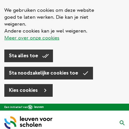
We gebruiken cookies om deze website
goed te laten werken. Die kan je niet
weigeren.
Andere cookies kan je wel weigeren.
Meer over onze cookies
Sta alles toe
Sta noodzakelijke cookies toe
Kies cookies
Overslaan
Een initiatief van
en
naar
Zo
de