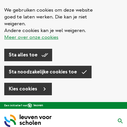
We gebruiken cookies om deze website
goed te laten werken. Die kan je niet
weigeren.
Andere cookies kan je wel weigeren.
Meer over onze cookies
Sta alles toe
Sta noodzakelijke cookies toe
Kies cookies
Overslaan
Een initiatief van
en
naar
Zo
de