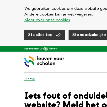
We gebruiken cookies om deze website goed 
Andere cookies kan je wel weigeren.
Meer over onze cookies
Sta alles toe
Sta noodzakelijke
Overslaan
Een initiatief van
en
naar
de
inhoud
gaan
Home
Iets fout of onduide
website? Meld het o