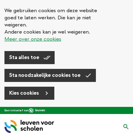
We gebruiken cookies om deze website
goed te laten werken. Die kan je niet
weigeren.
Andere cookies kan je wel weigeren.
Meer over onze cookies
Sta alles toe
Sta noodzakelijke cookies toe
Kies cookies
Overslaan
Een initiatief van
en
naar
Zo
de