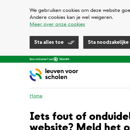
We gebruiken cookies om deze website goed 
Andere cookies kan je wel weigeren.
Meer over onze cookies
Sta alles toe
Sta noodzakelijke
Overslaan
Een initiatief van
en
naar
de
inhoud
gaan
Home
Iets fout of onduide
website? Meld het o