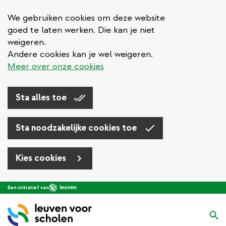
We gebruiken cookies om deze website
goed te laten werken. Die kan je niet
weigeren.
Andere cookies kan je wel weigeren.
Meer over onze cookies
Sta alles toe
Sta noodzakelijke cookies toe
Kies cookies
Overslaan
Een initiatief van
en
naar
Zo
de