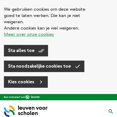
We gebruiken cookies om deze website
goed te laten werken. Die kan je niet
weigeren.
Andere cookies kan je wel weigeren.
Meer over onze cookies
Sta alles toe
Sta noodzakelijke cookies toe
Kies cookies
Overslaan
Een initiatief van
en
naar
Zo
de