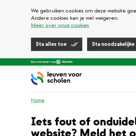
We gebruiken cookies om deze website goed 
Andere cookies kan je wel weigeren.
Meer over onze cookies
Sta alles toe
Sta noodzakelijke
Overslaan
Een initiatief van
en
naar
de
inhoud
gaan
Home
Iets fout of onduide
website? Meld het o