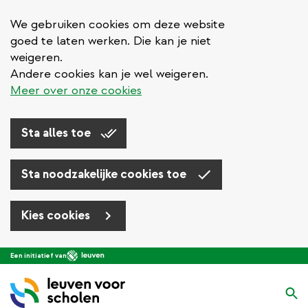
We gebruiken cookies om deze website
goed te laten werken. Die kan je niet
weigeren.
Andere cookies kan je wel weigeren.
Meer over onze cookies
Sta alles toe
Sta noodzakelijke cookies toe
Kies cookies
Overslaan
Een initiatief van
en
naar
Zo
de