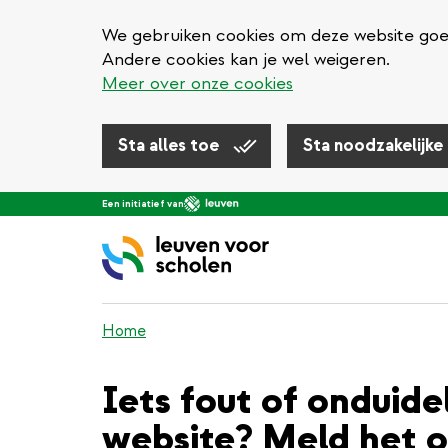
We gebruiken cookies om deze website goed 
Andere cookies kan je wel weigeren.
Meer over onze cookies
Sta alles toe
Sta noodzakelijke
Overslaan
Een initiatief van
en
naar
de
inhoud
gaan
Home
Iets fout of onduide
website? Meld het o