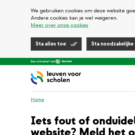
We gebruiken cookies om deze website goed 
Andere cookies kan je wel weigeren.
Meer over onze cookies
Sta alles toe
Sta noodzakelijke
Overslaan
Een initiatief van
en
naar
de
inhoud
gaan
Home
Iets fout of onduide
website? Meld het o