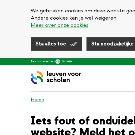
We gebruiken cookies om deze website goed 
Andere cookies kan je wel weigeren.
Meer over onze cookies
Sta alles toe
Sta noodzakelijke
Overslaan
Een initiatief van
en
naar
de
inhoud
gaan
Home
Iets fout of onduide
website? Meld het o