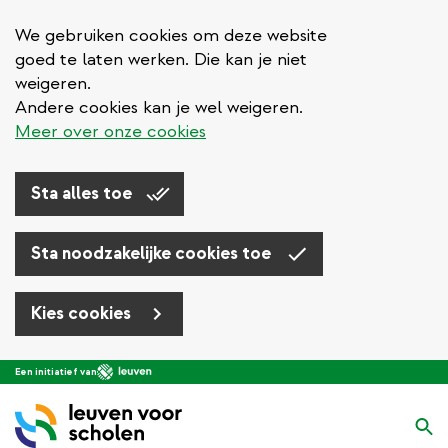
We gebruiken cookies om deze website
goed te laten werken. Die kan je niet
weigeren.
Andere cookies kan je wel weigeren.
Meer over onze cookies
Sta alles toe
Sta noodzakelijke cookies toe
Kies cookies
Overslaan
Een initiatief van
en
naar
Zo
de