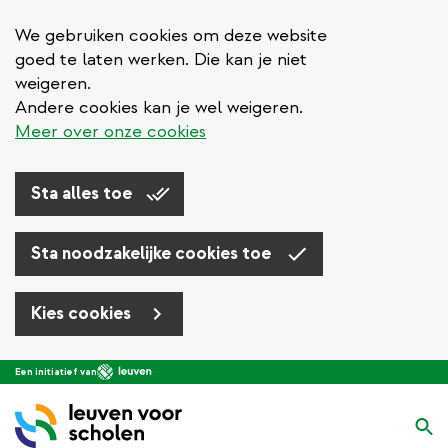
We gebruiken cookies om deze website
goed te laten werken. Die kan je niet
weigeren.
Andere cookies kan je wel weigeren.
Meer over onze cookies
Sta alles toe
Sta noodzakelijke cookies toe
Kies cookies
Overslaan
Een initiatief van
en
naar
Zo
de