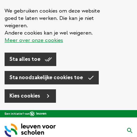
We gebruiken cookies om deze website
goed te laten werken. Die kan je niet
weigeren.
Andere cookies kan je wel weigeren.
Meer over onze cookies
Sta alles toe
Sta noodzakelijke cookies toe
Kies cookies
Overslaan
Een initiatief van
en
naar
Zo
de