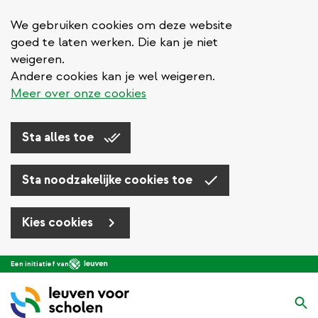
We gebruiken cookies om deze website
goed te laten werken. Die kan je niet
weigeren.
Andere cookies kan je wel weigeren.
Meer over onze cookies
Sta alles toe
Sta noodzakelijke cookies toe
Kies cookies
Overslaan
Een initiatief van
en
naar
Zo
de