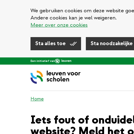
We gebruiken cookies om deze website goed 
Andere cookies kan je wel weigeren.
Meer over onze cookies
Sta alles toe
Sta noodzakelijke
Overslaan
Een initiatief van
en
naar
de
inhoud
gaan
Home
Iets fout of onduide
website? Meld het o