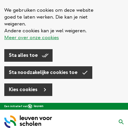
We gebruiken cookies om deze website
goed te laten werken. Die kan je niet
weigeren.
Andere cookies kan je wel weigeren.
Meer over onze cookies
Sta alles toe
Sta noodzakelijke cookies toe
Kies cookies
Overslaan
Een initiatief van
en
naar
Zo
de